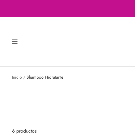
Saltar
al
contenido
Navigación
Inicio
Shampoo Hidratante
6 productos