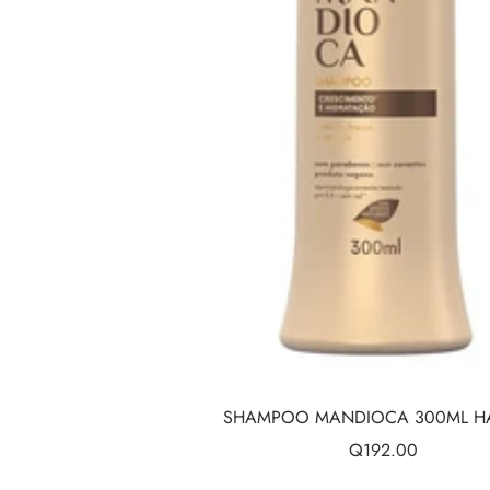
SHAMPOO MANDIOCA 300ML HA
Precio
Q192.00
de