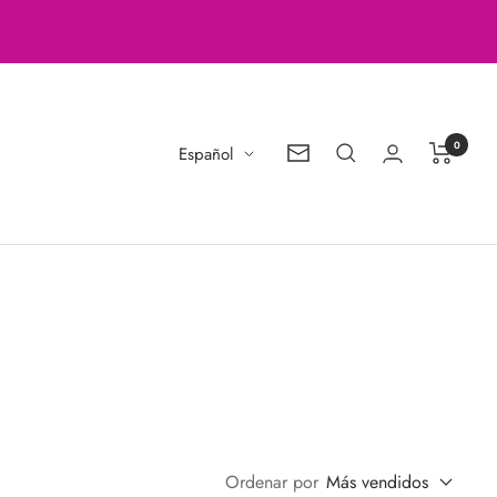
0
Idioma
Español
Boletín
de
noticias
Ordenar por
Más vendidos