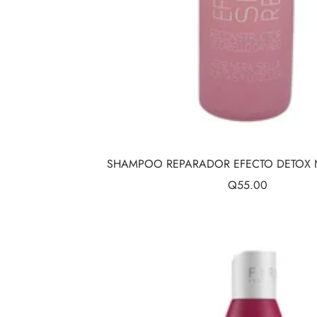
SHAMPOO REPARADOR EFECTO DETOX N
Precio
Q55.00
de
venta