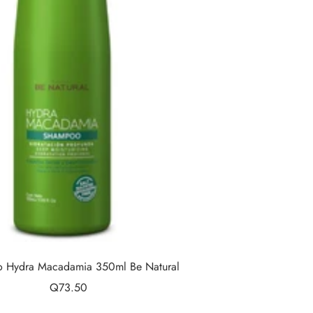
 Hydra Macadamia 350ml Be Natural
Precio
Q73.50
de