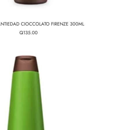
TIEDAD CIOCCOLATO FIRENZE 300ML
Precio
Q135.00
de
venta