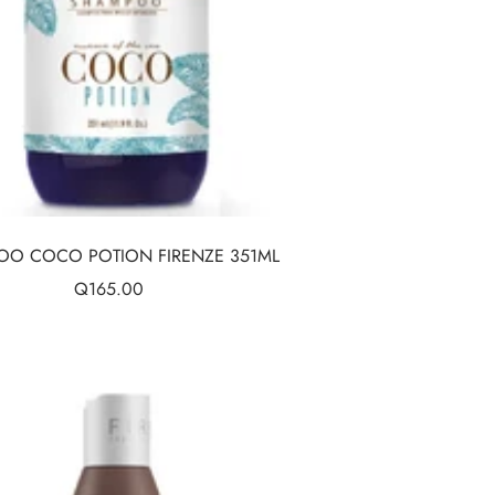
O COCO POTION FIRENZE 351ML
Precio
Q165.00
de
venta