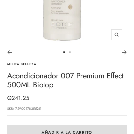
Zoom
Ir
Ir
a
a
MILITA BELLEZA
la
la
Acondicionador 007 Premium Effect
diapositiva
diapositiva
500ML Biotop
1
2
Precio
Q241.25
de
SKU:
7290017835525
venta
AÑADIR A LA CARRITO