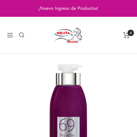
Saltar
¡Nuevo Ingreso de Productos!
al
contenido
Milita
Belleza
0
Navigación