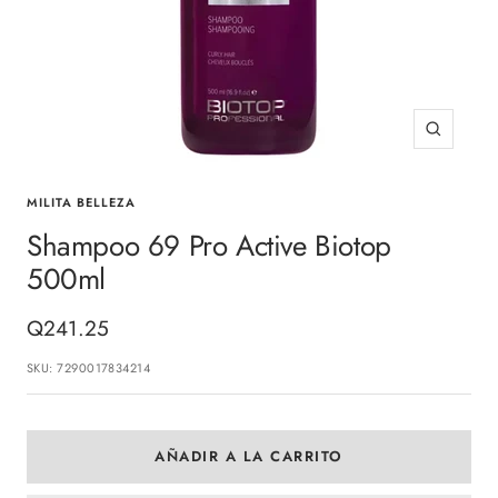
Zoom
MILITA BELLEZA
Shampoo 69 Pro Active Biotop
500ml
Precio
Q241.25
de
SKU:
7290017834214
venta
AÑADIR A LA CARRITO