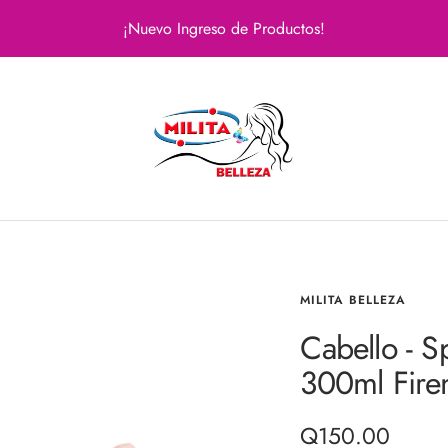
¡Nuevo Ingreso de Productos!
Milita
Belleza
MILITA BELLEZA
Cabello - S
300ml Fire
Precio
Q150.00