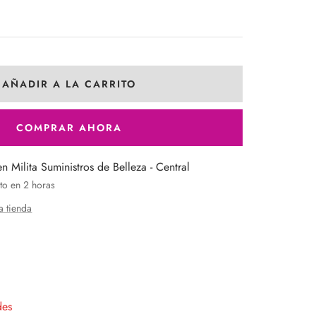
AÑADIR A LA CARRITO
COMPRAR AHORA
en Milita Suministros de Belleza - Central
to en 2 horas
a tienda
entar
tidad
des