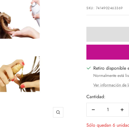
de
SKU:
7414902463369
venta
Retiro disponible 
Normalmente está lis
Ver información de l
Cantidad:
Decrecer
Aum
Zoom
cantidad
can
Sólo quedan 6 unida