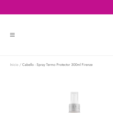
Saltar
al
contenido
Navigación
Inicio
Cabello - Spray Termo Protector 300ml Firenze