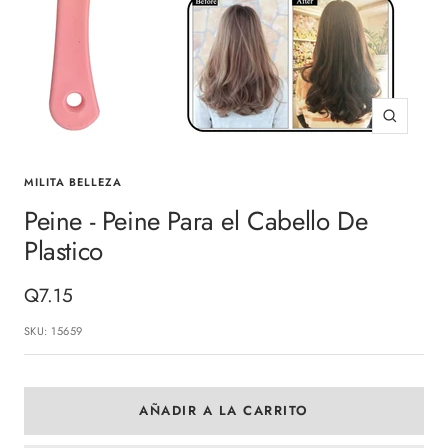
Zoom
MILITA BELLEZA
Peine - Peine Para el Cabello De
Plastico
Precio
Q7.15
de
SKU:
15659
venta
AÑADIR A LA CARRITO