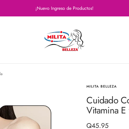
¡Nuevo Ingreso de Productos!
Milita
Belleza
da
MILITA BELLEZA
Cuidado Co
Vitamina E 
Precio
Q45.95