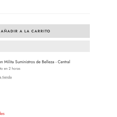
AÑADIR A LA CARRITO
en Milita Suministros de Belleza - Central
to en 2 horas
a tienda
entar
tidad
des