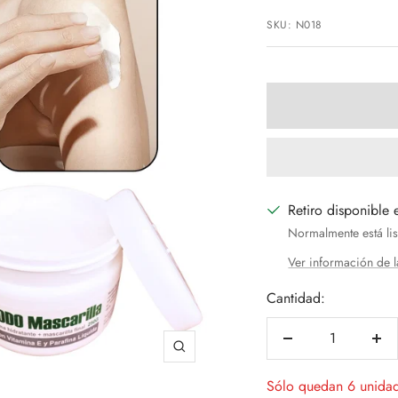
de
SKU:
N018
venta
Retiro disponible 
Normalmente está lis
Ver información de l
Cantidad:
Decrecer
Aum
Zoom
cantidad
can
Sólo quedan 6 unida