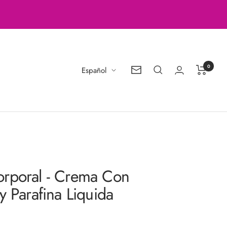
0
Idioma
Español
Boletín
de
noticias
rporal - Crema Con
y Parafina Liquida