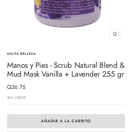
Zoom
MILITA BELLEZA
Manos y Pies - Scrub Natural Blend &
Mud Mask Vanilla + Lavender 255 gr
Precio
Q36.75
de
SKU:
CE002
venta
AÑADIR A LA CARRITO