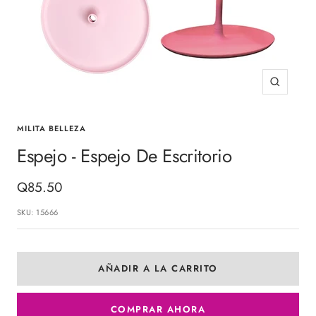
Zoom
MILITA BELLEZA
Espejo - Espejo De Escritorio
Precio
Q85.50
de
SKU:
15666
venta
AÑADIR A LA CARRITO
COMPRAR AHORA