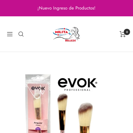
Saltar
¡Nuevo Ingreso de Productos!
al
contenido
Milita
Belleza
0
Navigación