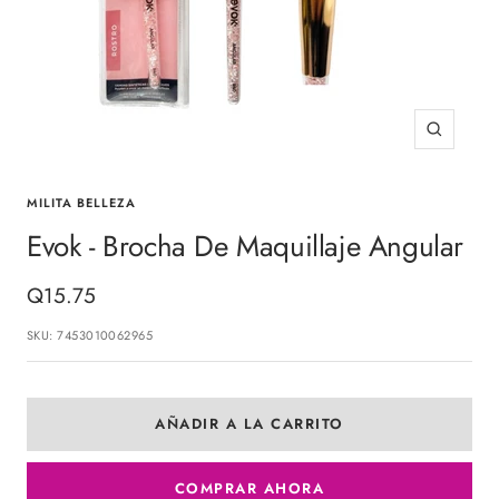
Zoom
MILITA BELLEZA
Evok - Brocha De Maquillaje Angular
Precio
Q15.75
de
SKU:
7453010062965
venta
AÑADIR A LA CARRITO
COMPRAR AHORA