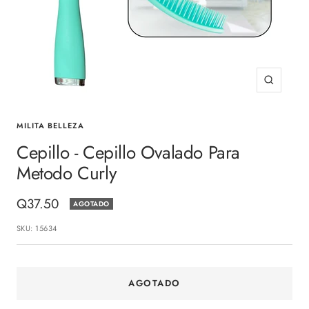
Zoom
MILITA BELLEZA
Cepillo - Cepillo Ovalado Para
Metodo Curly
Precio
Q37.50
AGOTADO
de
SKU:
15634
venta
AGOTADO