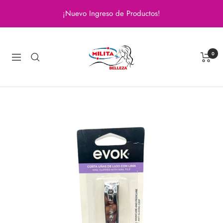
Saltar
¡Nuevo Ingreso de Productos!
al
contenido
Milita
Belleza
0
Navigación