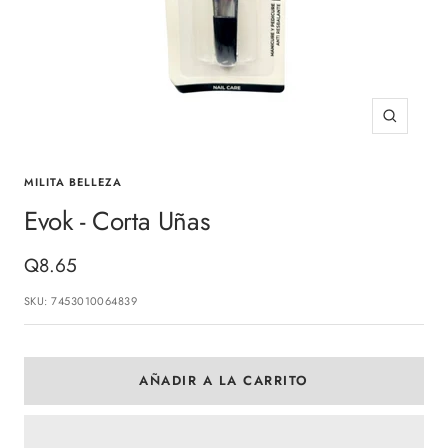
Zoom
MILITA BELLEZA
Evok - Corta Uñas
Precio
Q8.65
de
SKU:
7453010064839
venta
AÑADIR A LA CARRITO