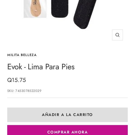
Zoom
MILITA BELLEZA
Evok - Lima Para Pies
Precio
Q15.75
de
SKU:
7453078522029
venta
AÑADIR A LA CARRITO
COMPRAR AHORA