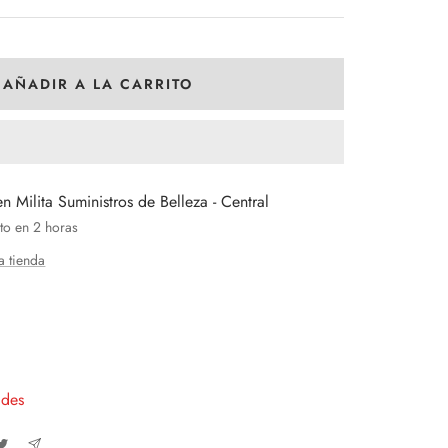
AÑADIR A LA CARRITO
en Milita Suministros de Belleza - Central
to en 2 horas
a tienda
entar
tidad
ades