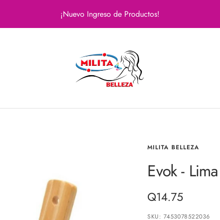
¡Nuevo Ingreso de Productos!
Milita
Belleza
MILITA BELLEZA
Evok - Lima
Precio
Q14.75
de
SKU:
7453078522036