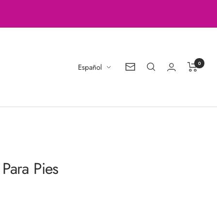
0
Idioma
Español
Boletín
de
noticias
 Para Pies