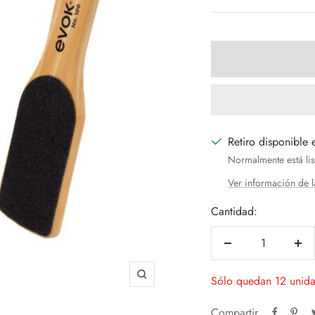
venta
Retiro disponible 
Normalmente está lis
Ver información de l
Cantidad:
Decrecer
Aum
cantidad
can
Sólo quedan 12 unid
Zoom
Compartir