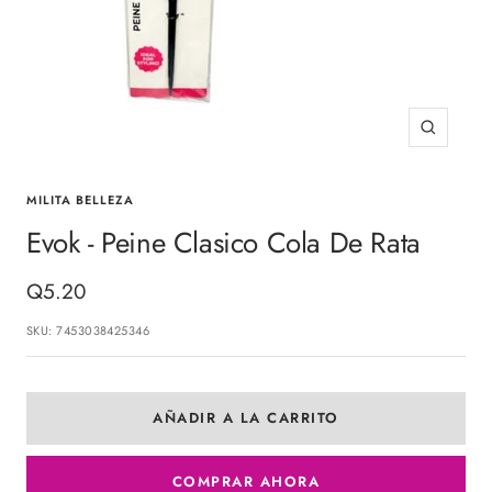
Zoom
MILITA BELLEZA
Evok - Peine Clasico Cola De Rata
Precio
Q5.20
de
SKU:
7453038425346
venta
AÑADIR A LA CARRITO
COMPRAR AHORA