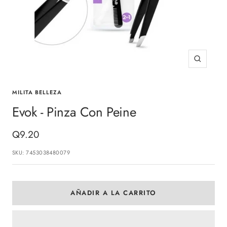
Zoom
MILITA BELLEZA
Evok - Pinza Con Peine
Precio
Q9.20
de
SKU:
7453038480079
venta
AÑADIR A LA CARRITO