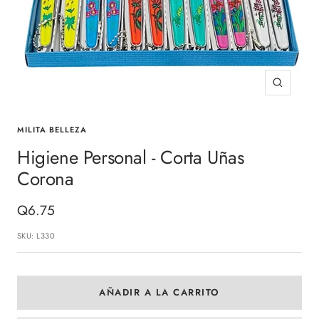
Zoom
MILITA BELLEZA
Higiene Personal - Corta Uñas
Corona
Precio
Q6.75
de
SKU:
L330
venta
AÑADIR A LA CARRITO