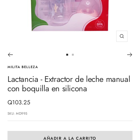
Zoom
Ir
Ir
a
a
MILITA BELLEZA
la
la
Lactancia - Extractor de leche manual
diapositiva
diapositiva
con boquilla en silicona
1
2
Precio
Q103.25
de
SKU:
MD995
venta
AÑADIR A LA CARRITO