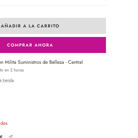
AÑADIR A LA CARRITO
COMPRAR AHORA
en Milita Suministros de Belleza - Central
to en 2 horas
a tienda
entar
tidad
ades