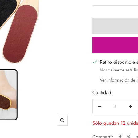
venta
Retiro disponible 
Normalmente está lis
Ver información de l
Cantidad:
Decrecer
Aum
cantidad
can
Sólo quedan 12 unid
Zoom
Compartir