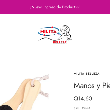
¡Nuevo Ingreso de Productos!
Milita
Belleza
MILITA BELLEZA
Manos y Pi
Precio
Q14.60
de
SKU:
15648