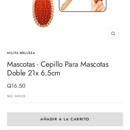
Zoom
MILITA BELLEZA
Mascotas - Cepillo Para Mascotas
Doble 21x 6.5cm
Precio
Q16.50
de
SKU:
MX025
venta
AÑADIR A LA CARRITO