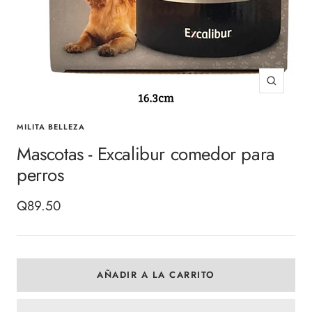
Zoom
MILITA BELLEZA
Mascotas - Excalibur comedor para
perros
Precio
Q89.50
de
venta
AÑADIR A LA CARRITO