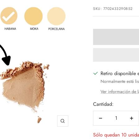
de
SKU:
7702433290852
venta
Retiro disponible 
Normalmente está lis
Ver información de l
Cantidad:
Decrecer
Aum
Zoom
cantidad
can
Sólo quedan 10 unid