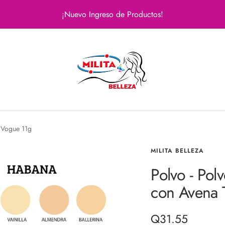
¡Nuevo Ingreso de Productos!
Milita
Belleza
 Vogue 11g
MILITA BELLEZA
Polvo - Po
con Avena 
Precio
Q31.55