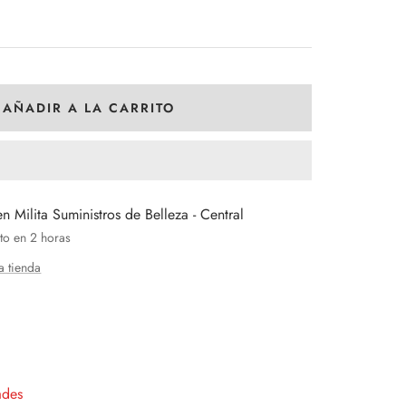
AÑADIR A LA CARRITO
en Milita Suministros de Belleza - Central
to en 2 horas
a tienda
entar
tidad
ades