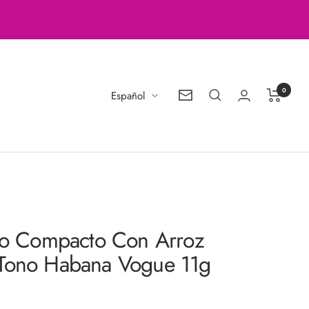
0
Idioma
Español
Boletín
de
noticias
lvo Compacto Con Arroz
Tono Habana Vogue 11g