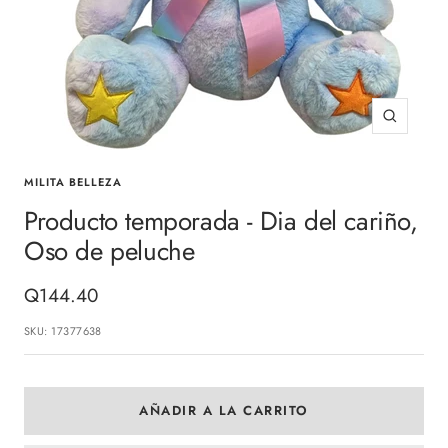
Zoom
MILITA BELLEZA
Producto temporada - Dia del cariño,
Oso de peluche
Precio
Q144.40
de
SKU:
17377638
venta
AÑADIR A LA CARRITO