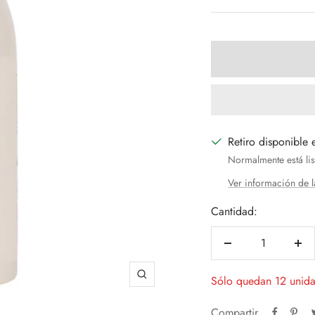
venta
Retiro disponible 
Normalmente está lis
Ver información de l
Cantidad:
Decrecer
Aum
cantidad
can
Sólo quedan 12 unid
Zoom
Compartir