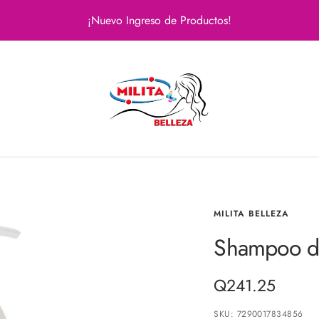
¡Nuevo Ingreso de Productos!
Milita
Belleza
MILITA BELLEZA
Shampoo d
Precio
Q241.25
de
SKU:
7290017834856