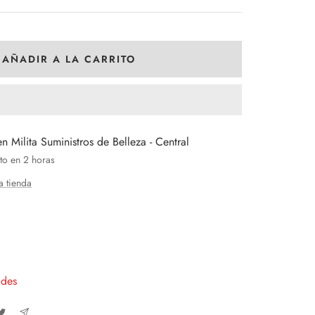
AÑADIR A LA CARRITO
en Milita Suministros de Belleza - Central
to en 2 horas
a tienda
entar
tidad
ades