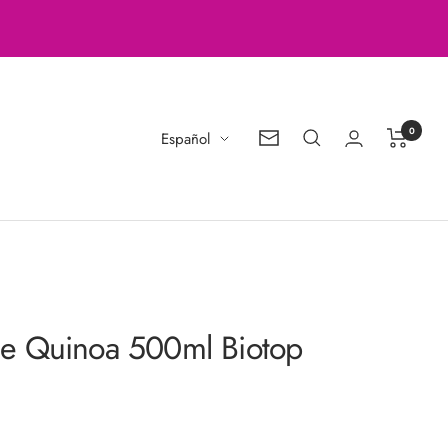
0
Idioma
Español
Boletín
de
noticias
e Quinoa 500ml Biotop