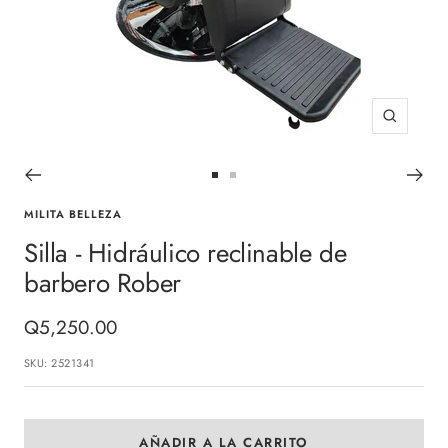
Zoom
Ir
Ir
a
a
MILITA BELLEZA
la
la
Silla - Hidráulico reclinable de
diapositiva
diapositiva
barbero Rober
1
2
Precio
Q5,250.00
de
SKU:
2521341
venta
AÑADIR A LA CARRITO