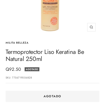
Zoom
MILITA BELLEZA
Termoprotector Liso Keratina Be
Natural 250ml
Precio
Q92.50
AGOTADO
de
SKU:
7756719006828
venta
AGOTADO