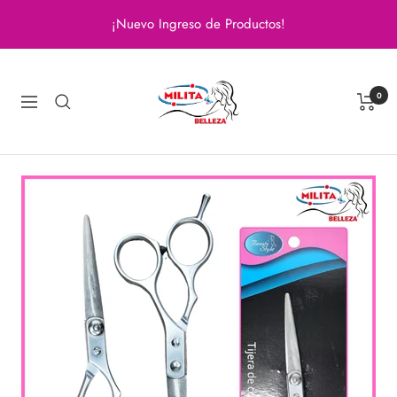
Saltar
¡Nuevo Ingreso de Productos!
al
contenido
Milita
Belleza
0
Navigación