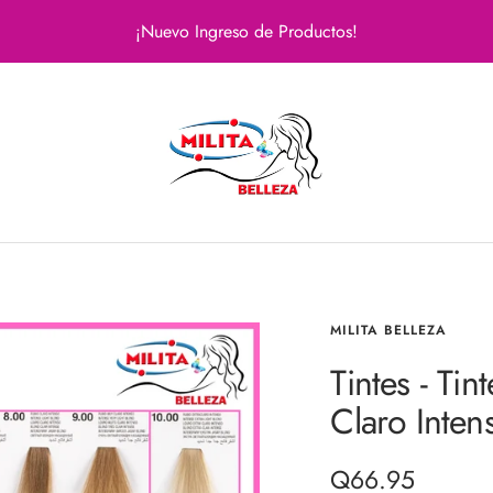
¡Nuevo Ingreso de Productos!
Milita
Belleza
MILITA BELLEZA
Tintes - Ti
Claro Inte
Precio
Q66.95