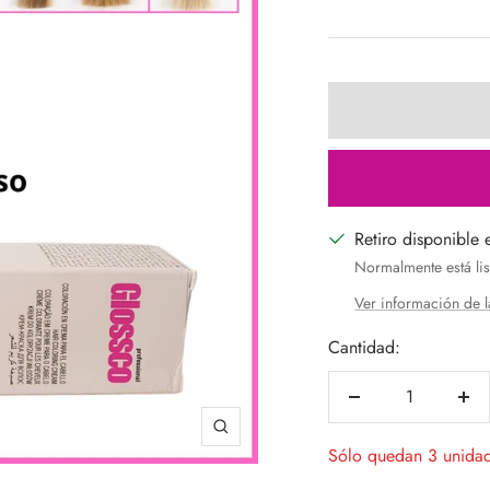
de
venta
Retiro disponible 
Normalmente está lis
Ver información de l
Cantidad:
Decrecer
Aum
cantidad
can
Zoom
Sólo quedan 3 unida