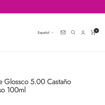
0
Idioma
Español
Boletín
de
noticias
nte Glossco 5.00 Castaño
nso 100ml