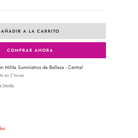
AÑADIR A LA CARRITO
COMPRAR AHORA
en Milita Suministros de Belleza - Central
to en 2 horas
a tienda
entar
tidad
des