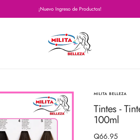
¡Nuevo Ingreso de Productos!
Milita
Belleza
MILITA BELLEZA
Tintes - Ti
100ml
Precio
Q66.95