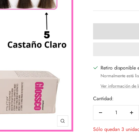
de
venta
Retiro disponible 
Normalmente está lis
Ver información de l
Cantidad:
Decrecer
Aum
cantidad
can
Zoom
Sólo quedan 3 unida