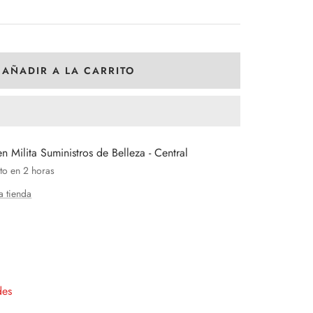
AÑADIR A LA CARRITO
en Milita Suministros de Belleza - Central
to en 2 horas
a tienda
entar
tidad
des