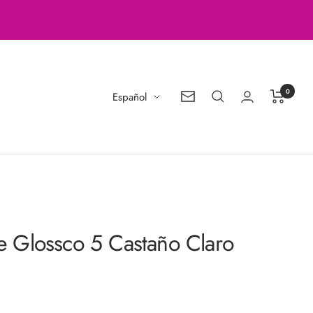
0
Idioma
Español
Boletín
de
noticias
nte Glossco 5 Castaño Claro