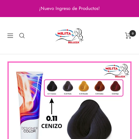
Saltar
¡Nuevo Ingreso de Productos!
al
contenido
Milita
Belleza
0
Navigación