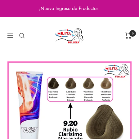
Saltar
¡Nuevo Ingreso de Productos!
al
contenido
Milita
Belleza
0
Navigación