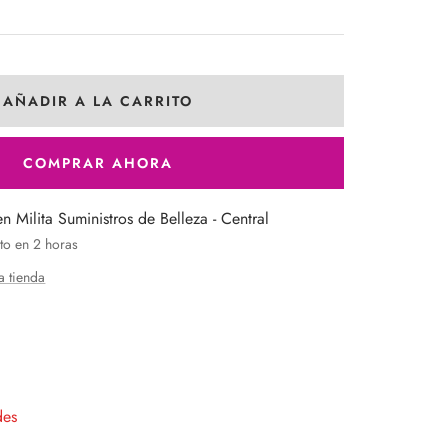
AÑADIR A LA CARRITO
COMPRAR AHORA
en Milita Suministros de Belleza - Central
to en 2 horas
a tienda
entar
tidad
des