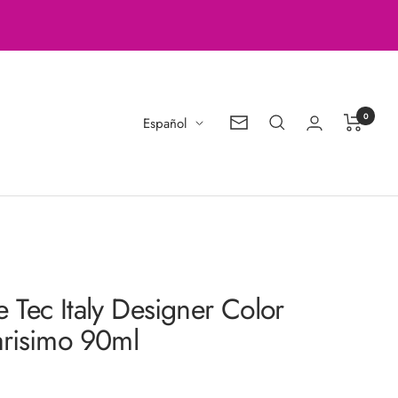
0
Idioma
Español
Boletín
de
noticias
te Tec Italy Designer Color
arisimo 90ml