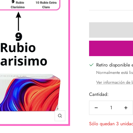
de
venta
Retiro disponible 
Normalmente está lis
Ver información de l
Cantidad:
Decrecer
Aum
cantidad
can
Zoom
Sólo quedan 3 unida