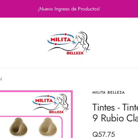
¡Nuevo Ingreso de Productos!
Milita
Belleza
ml
MILITA BELLEZA
Tintes - Tin
9 Rubio Cl
Precio
Q57.75