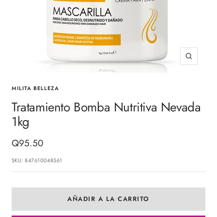
Zoom
MILITA BELLEZA
Tratamiento Bomba Nutritiva Nevada
1kg
Precio
Q95.50
de
SKU:
847610048561
venta
AÑADIR A LA CARRITO