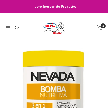
Saltar
¡Nuevo Ingreso de Productos!
al
contenido
Milita
Belleza
0
Navigación