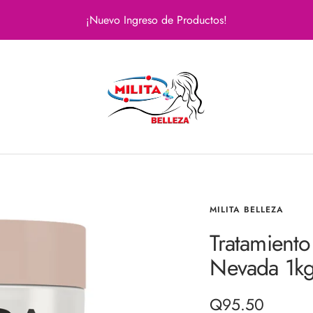
¡Nuevo Ingreso de Productos!
Milita
Belleza
MILITA BELLEZA
Tratamient
Nevada 1k
Precio
Q95.50