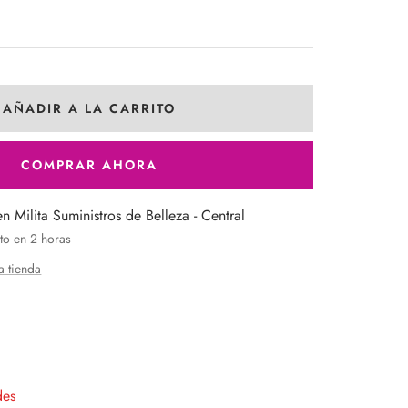
AÑADIR A LA CARRITO
COMPRAR AHORA
en Milita Suministros de Belleza - Central
to en 2 horas
a tienda
entar
tidad
des