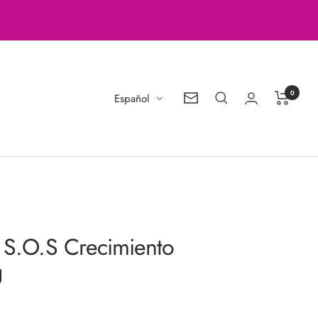
0
Idioma
Español
Boletín
de
noticias
o S.O.S Crecimiento
g