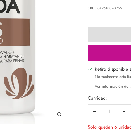
de
SKU:
847610048769
venta
Retiro disponible 
Normalmente está lis
Ver información de l
Cantidad:
Decrecer
Aum
Zoom
cantidad
can
Sólo quedan 6 unida