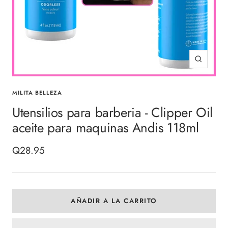
Zoom
MILITA BELLEZA
Utensilios para barberia - Clipper Oil
aceite para maquinas Andis 118ml
Precio
Q28.95
de
venta
AÑADIR A LA CARRITO