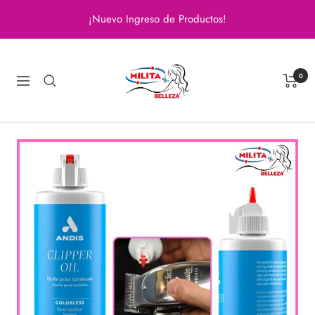
Saltar
¡Nuevo Ingreso de Productos!
al
contenido
Milita
Belleza
0
Navigación