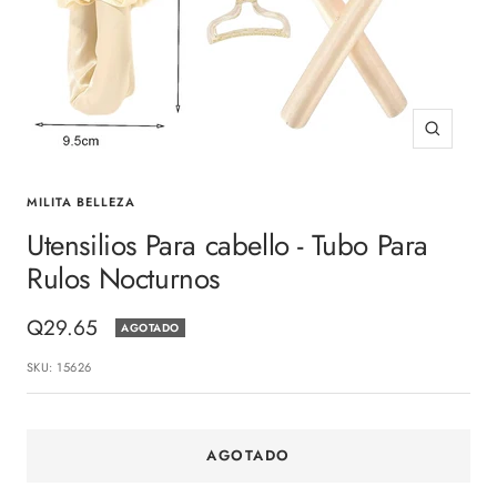
Zoom
MILITA BELLEZA
Utensilios Para cabello - Tubo Para
Rulos Nocturnos
Precio
Q29.65
AGOTADO
de
SKU:
15626
venta
AGOTADO