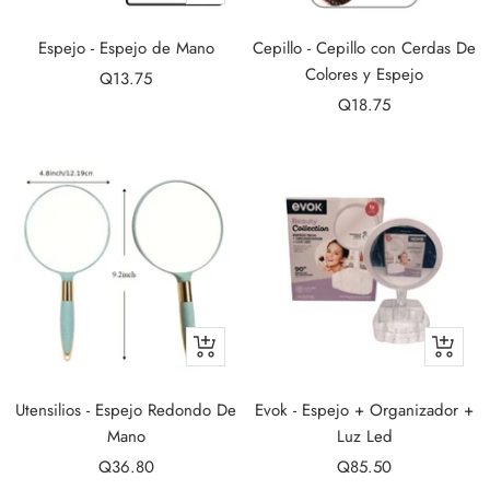
Añadir
Espejo - Espejo de Mano
Cepillo - Cepillo con Cerdas De
Colores y Espejo
Precio
Q13.75
Precio
de
Q18.75
de
venta
venta
+
+
Añadir
Añadir
Utensilios - Espejo Redondo De
Evok - Espejo + Organizador +
Mano
Luz Led
Precio
Precio
Q36.80
Q85.50