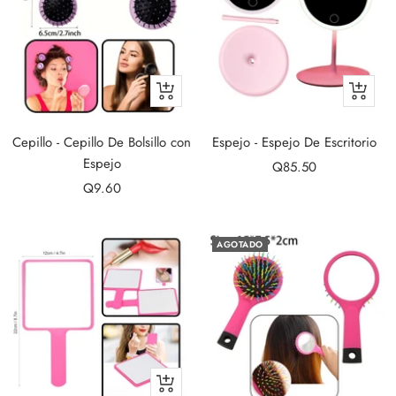
+
+
Añadir
Añadir
Cepillo - Cepillo De Bolsillo con
Espejo - Espejo De Escritorio
Espejo
Precio
Q85.50
Precio
Q9.60
de
de
venta
venta
AGOTADO
+