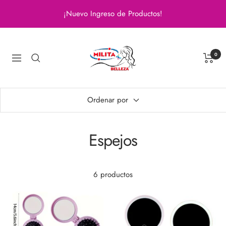
Saltar
¡Nuevo Ingreso de Productos!
al
contenido
Milita
Belleza
0
Navigación
Ordenar por
Espejos
6 productos