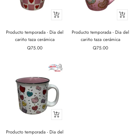
+
+
Add
Add
to
to
Producto temporada - Dia del
Producto temporada - Dia del
cart
cart
cariño taza cerámica
cariño taza cerámica
Sale
Sale
Q75.00
Q75.00
price
price
+
Add
to
Producto temporada - Dia del