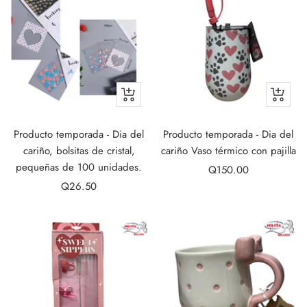
+
+
Add
Add
to
to
Producto temporada - Dia del
Producto temporada - Dia del
cart
cart
cariño, bolsitas de cristal,
cariño Vaso térmico con pajilla
pequeñas de 100 unidades.
Sale
Q150.00
Sale
Q26.50
price
price