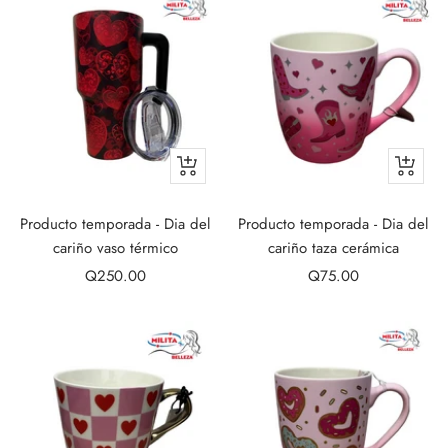
+
+
Add
Add
to
to
Producto temporada - Dia del
Producto temporada - Dia del
cart
cart
cariño vaso térmico
cariño taza cerámica
Sale
Sale
Q250.00
Q75.00
price
price