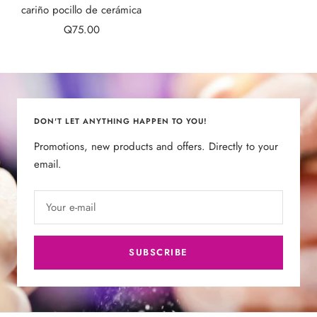
cart
cariño pocillo de cerámica
Sale
Q75.00
price
DON'T LET ANYTHING HAPPEN TO YOU!
Promotions, new products and offers. Directly to your
email.
Your e-mail
SUBSCRIBE