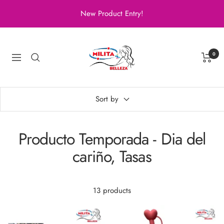
Skip
New Product Entry!
to
content
Milita
Belleza
0
Navigation
Sort by
Producto Temporada - Dia del
cariño, Tasas
13 products