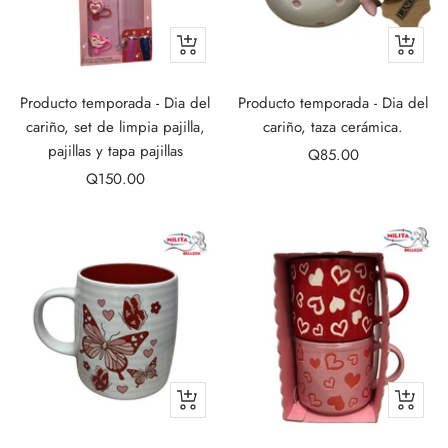
+
+
Add
Add
to
to
Producto temporada - Dia del
Producto temporada - Dia del
cart
cart
cariño, set de limpia pajilla,
cariño, taza cerámica.
pajillas y tapa pajillas
Sale
Q85.00
Sale
Q150.00
price
price
+
+
Add
Add