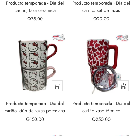
to
to
Producto temporada - Dia del
Producto temporada - Dia del
cart
cart
cariño, taza cerámica
cariño, set de tazas
Sale
Sale
Q75.00
Q90.00
price
price
+
+
Add
Add
to
to
Producto temporada - Dia del
Producto temporada - Dia del
cart
cart
cariño, dúo de tazas porcelana
cariño vaso térmico
Sale
Sale
Q150.00
Q250.00
price
price